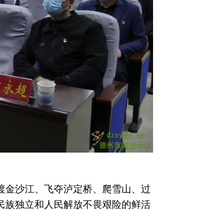
渡金沙江、飞夺泸定桥、爬雪山、过
民族独立和人民解放不畏艰险的鲜活