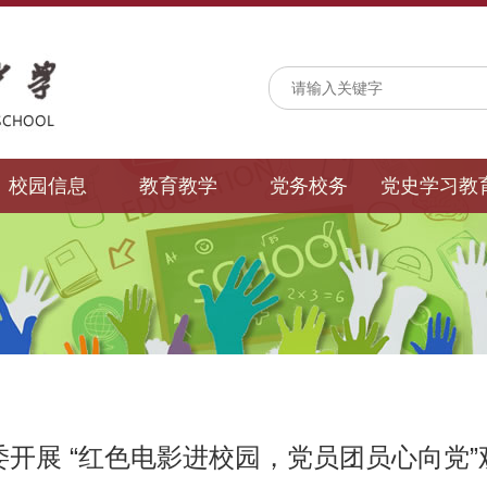
校园信息
教育教学
党务校务
党史学习教
委开展 “红色电影进校园，党员团员心向党”