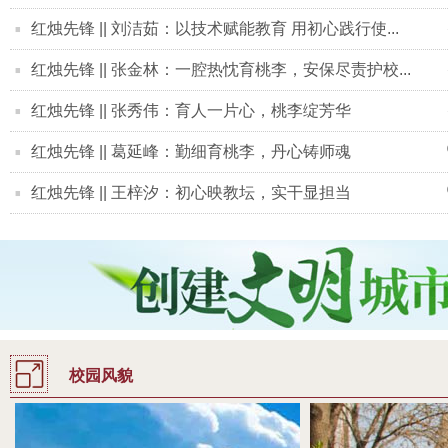
红烛先锋 || 刘洁茹：以技术赋能教育 用初心践行使...
红烛先锋 || 张金林：一腔热忱育桃李，安保尽责护校...
红烛先锋 || 张秀伟：育人一片心，桃李绽芳华
红烛先锋 || 葛延峰：勤细育桃李，丹心铸师魂
红烛先锋 || 王梓汐：初心映教坛，实干显担当
校园风貌