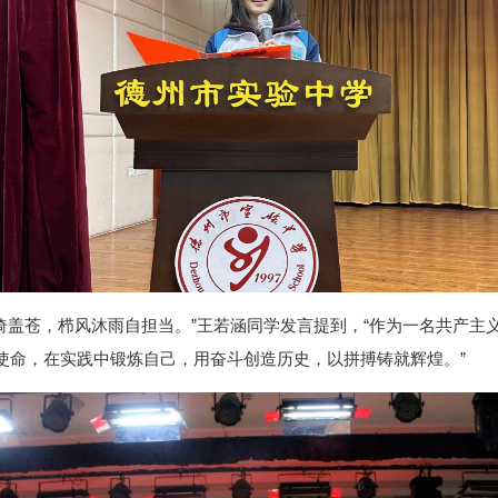
倚盖苍，栉风沐雨自担当。”王若涵同学发言提到，“作为一名共产主
使命，在实践中锻炼自己，用奋斗创造历史，以拼搏铸就辉煌。”