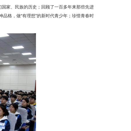
们国家、民族的历史；回顾了一百多年来那些先进
品格，做“有理想”的新时代青少年；珍惜青春时