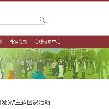
育
处室之窗
心理健康中心
闪发光”主题团课活动