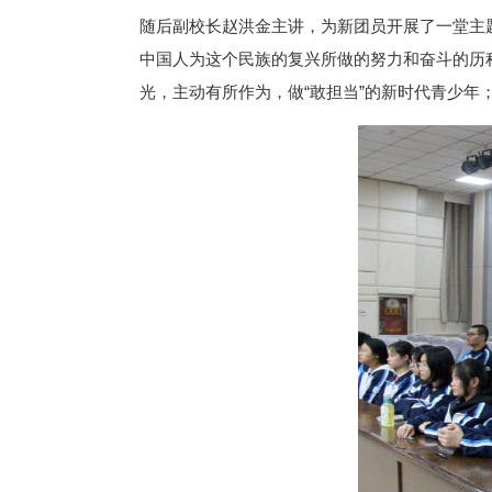
随后副校长赵洪金主讲，为新团员开展了一堂主
中国人为这个民族的复兴所做的努力和奋斗的历
光，主动有所作为，做“敢担当”的新时代青少年