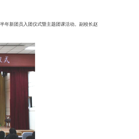
年下半年新团员入团仪式暨主题团课活动。副校长赵