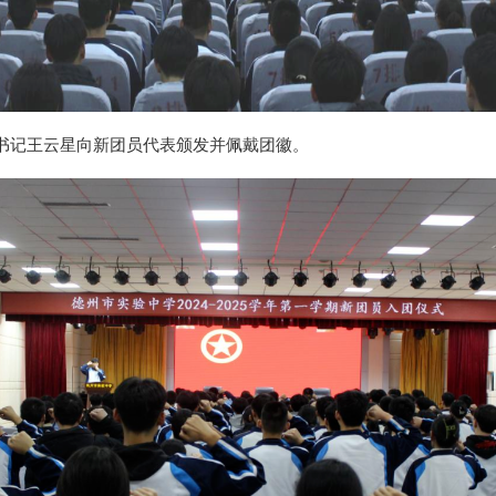
书记王云星向新团员代表颁发并佩戴团徽。