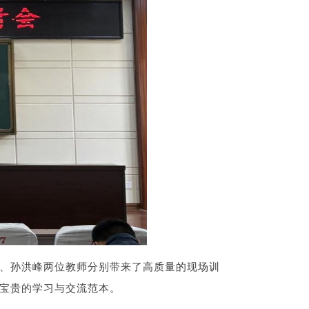
、孙洪峰两位教师分别带来了高质量的现场训
宝贵的学习与交流范本。