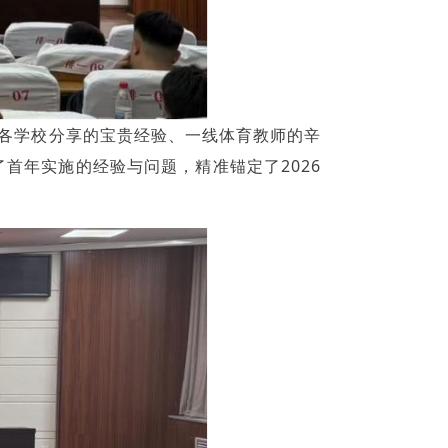
各学校分享的宝贵经验、一线体育教师的辛
首年实施的经验与问题，精准锚定了2026