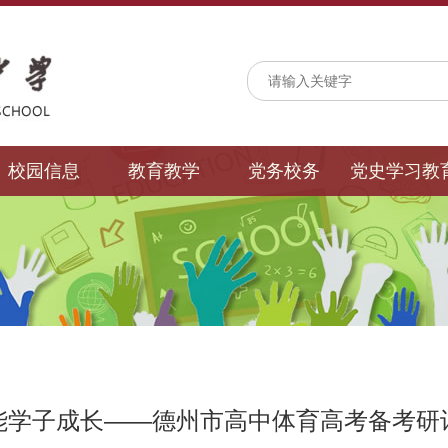
校园信息
教育教学
党务校务
党史学习教
能学子成长——德州市高中体育高考备考研