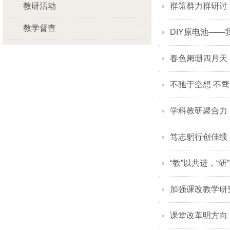
教研活动
群策群力群研讨
教学督查
DIY原电池—
春色阑珊四月天
不驰于空想 不
学科教研聚合力
笃志躬行创佳绩
“教”以共进，“
加强课改教学研
课堂改革明方向