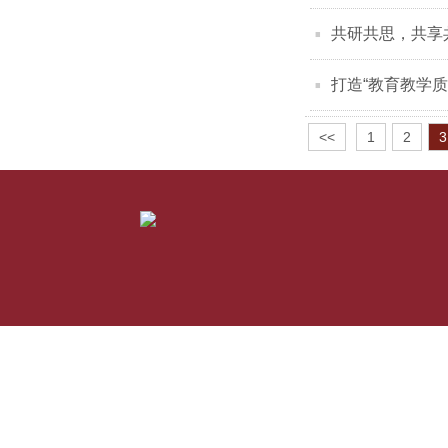
共研共思，共享
打造“教育教学质
<<
1
2
3