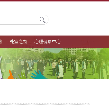
育
处室之窗
心理健康中心