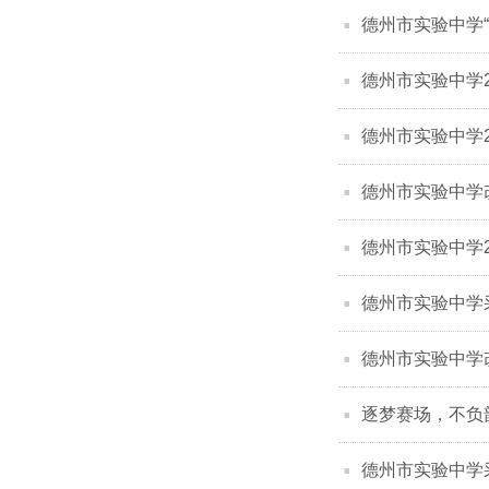
德州市实验中学
德州市实验中学
德州市实验中学
德州市实验中学
德州市实验中学
德州市实验中学
德州市实验中学
逐梦赛场，不负
德州市实验中学