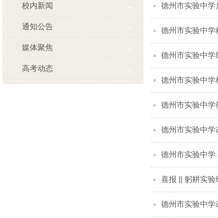
校内新闻
德州市实验中学
通知公告
德州市实验中学
媒体聚焦
德州市实验中学8
高考动态
德州市实验中学
德州市实验中学
德州市实验中学
德州市实验中学
喜报 || 躬耕
德州市实验中学